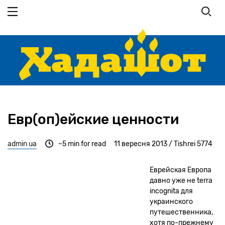
Перейти
до
основного
вмісту
Евр(оп)ейские ценности
admin ua
~5 min for read
11 вересня 2013 / Tishrei 5774
Еврейская Европа
давно уже не terra
incognita для
украинского
путешественника,
хотя по-прежнему