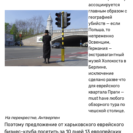
ассоциируется
главным образом с
географией
убийств — если
Польша, то
непременно
Освенцим,
Германия —
экстравагантный
музей Холокоста в
Берлине,
исключение
сделано разве что
для еврейского
квартала Праги —
must have любого
обзорного тура по
чешской столице.
На перекрестке, Антверпен
Поэтому предложение от харьковского еврейского
бизнес-клуба посетить за 10 дней 13 европейских