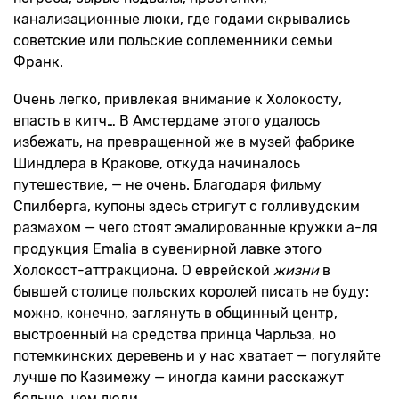
канализационные люки, где годами скрывались
советские или польские соплеменники семьи
Франк.
Очень легко, привлекая внимание к Холокосту,
впасть в китч… В Амстердаме этого удалось
избежать, на превращенной же в музей фабрике
Шиндлера в Кракове, откуда начиналось
путешествие, — не очень. Благодаря фильму
Спилберга, купоны здесь стригут с голливудским
размахом — чего стоят эмалированные кружки а-ля
продукция Emalia в сувенирной лавке этого
Холокост-аттракциона. О еврейской
жизни
в
бывшей столице польских королей писать не буду:
можно, конечно, заглянуть в общинный центр,
выстроенный на средства принца Чарльза, но
потемкинских деревень и у нас хватает — погуляйте
лучше по Казимежу — иногда камни расскажут
больше, чем люди.