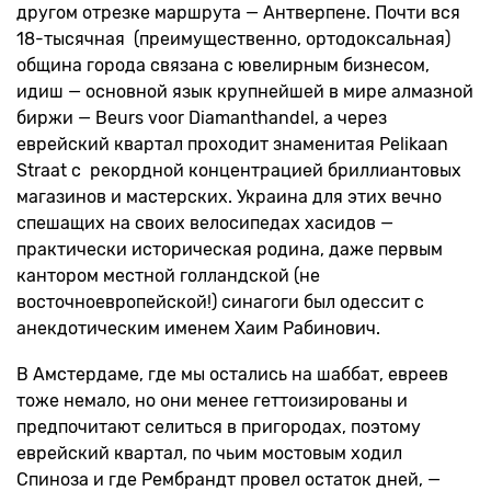
другом отрезке маршрута — Антверпене. Почти вся
18-тысячная (преимущественно, ортодоксальная)
община города связана с ювелирным бизнесом,
идиш — основной язык крупнейшей в мире алмазной
биржи — Beurs voor Diamanthandel, а через
еврейский квартал проходит знаменитая Pelikaan
Straat с рекордной концентрацией бриллиантовых
магазинов и мастерских. Украина для этих вечно
спешащих на своих велосипедах хасидов —
практически историческая родина, даже первым
кантором местной голландской (не
восточноевропейской!) синагоги был одессит с
анекдотическим именем Хаим Рабинович.
В Амстердаме, где мы остались на шаббат, евреев
тоже немало, но они менее геттоизированы и
предпочитают селиться в пригородах, поэтому
еврейский квартал, по чьим мостовым ходил
Спиноза и где Рембрандт провел остаток дней, —