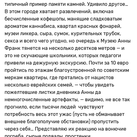
типичный пример памяти камней. Удивило другое…
В этом городе хватает развлечений, включая
бесчисленные кофешопы, манящие сладковатым
ароматом каннабиса, квартал красных фонарей,
музеи ликера, сыра, сумок, курительных трубок,
секса и всего чего угодно, но очередь к Музею Анны
Франк тянется на несколько десятков метров — и
это не скучающие школьники, которых педагоги
привели на дежурную экскурсию. Почти за 10 евро
пройтись по этажам благоустроенной по советским
меркам квартиры, где прятались от нацистов
несколько еврейских семей, — чтобы увидеть
пожелтевшие листки дневника Анны да
немногочисленные артефакты, — видимо, не все так
прогнило, если тысячи людей чувствуют
потребность весь этот ужас (пусть не обманывает
внешнее благополучие обстановки) пропустить
через себя… Представляю их реакцию на вонючие
погреба, сырые подвалы, простенки,