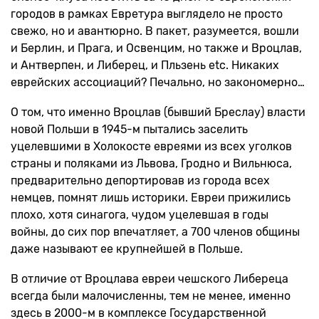
городов в рамках Евретура выглядело не просто
свежо, но и авантюрно. В пакет, разумеется, вошли
и Берлин, и Прага, и Освенцим, но также и Вроцлав,
и Антверпен, и Либерец, и Пльзень etc. Никаких
еврейских ассоциаций? Печально, но закономерно…
О том, что именно Вроцлав (бывший Бреслау) власти
новой Польши в 1945-м пытались заселить
уцелевшими в Холокосте евреями из всех уголков
страны и поляками из Львова, Гродно и Вильнюса,
предварительно депортировав из города всех
немцев, помнят лишь историки. Евреи прижились
плохо, хотя синагога, чудом уцелевшая в годы
войны, до сих пор впечатляет, а 700 членов общины
даже называют ее крупнейшей в Польше.
В отличие от Вроцлава евреи чешского Либереца
всегда были малочисленны, тем не менее, именно
здесь в 2000-м в комплексе Государственной