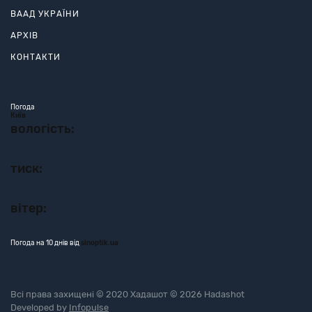
ВААД УКРАЇНИ
АРХІВ
КОНТАКТИ
Погода
Київ
вологість:
тиск:
вітер:
Погода на 10 днів від
sinoptik.ua
Всі права захищені © 2020 Хадашот © 2026 Hadashot
Developed by
Infopulse