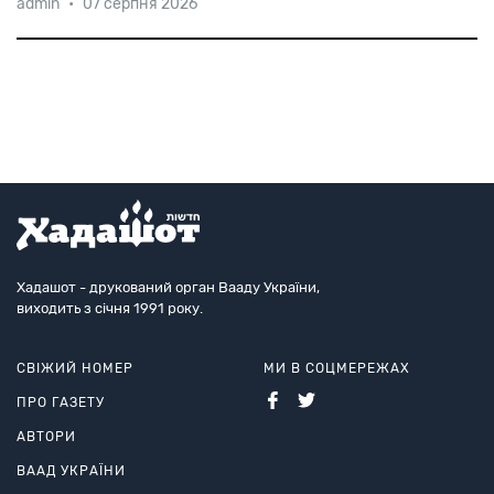
admin
•
07 серпня 2026
договорі між Ізраїлем і ОАЕ, як в Абу-Дабі підписали
знакову угоду. Відтепер нафта з країн Перської
затоки буде поставлятися в Європу по
вигідному маршру
найкоротшому і економічно
Хадашот - друкований орган Вааду України,
виходить з січня 1991 року.
СВІЖИЙ НОМЕР
МИ В СОЦМЕРЕЖАХ
ПРО ГАЗЕТУ
АВТОРИ
ВААД УКРАЇНИ