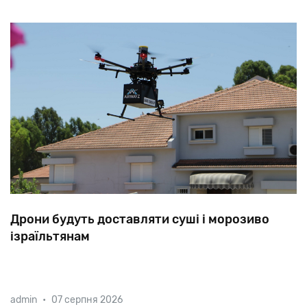
Дрони будуть доставляти суші і морозиво
ізраїльтянам
Зовсім скоро безпілотники зможуть доставляти на
admin
•
07 серпня 2026
пляж суші, замовлені клієнтами через спеціальний