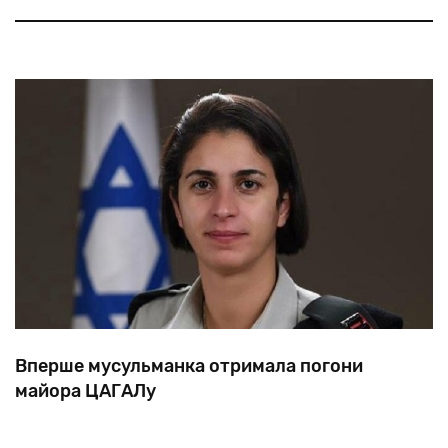
додаток. Відповідна програма, в рамках якої
створюється національна ізраїльська мережа БПЛА,
третю фазу.
вступила у
Вперше мусульманка отримала погони
майора ЦАГАЛу