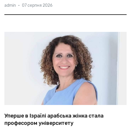
admin
•
07 серпня 2026
рота
буде
розміщена
на
кордоні
з
Єгиптом.
Пілотний
проект
з
підготовки
жінок-танкістів
почався
чотири
роки
тому.
Уперше в Ізраїлі арабська жінка стала
професором університету