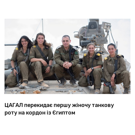
ЦАГАЛ перекидає першу жіночу танкову
роту на кордон із Єгиптом
У
серпні
цього
року
перша
в
історії
жіноча
танкова