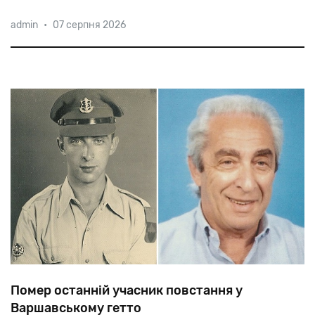
31-річна
Елла
Вавейа
із
містечка
Калансуа
стала
admin
•
07 серпня 2026
першою
арабкою-мусульманкою
у
званні
майора
ізраїльської
армії.
Помер останній учасник повстання у
Варшавському гетто