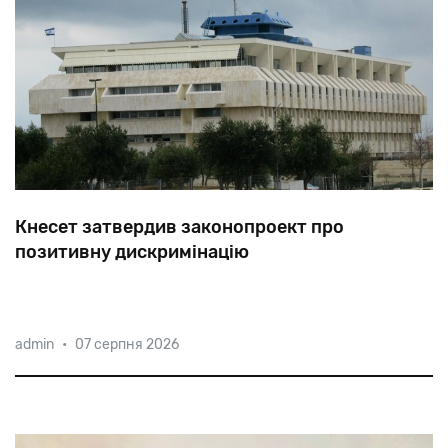
Кнесет затвердив законопроект про
позитивну дискримінацію
Сьогодні
араби
становлять
приблизно
20%
admin
•
07 серпня 2026
населення,
але
серед
службовців
державних
компаній
їхня
частка
не
перевищує
1,5%.