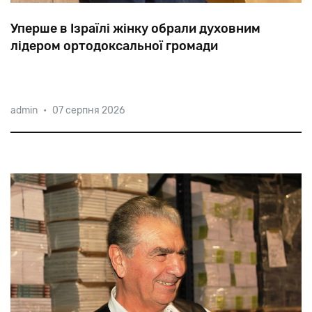
Уперше в Ізраїлі жінку обрали духовним
лідером ортодоксальної громади
Раббаніт
Шира
Мірвіс
очолить
ортодоксальну
admin
•
07 серпня 2026
синагогу
Шірат
Хатамар
у
релігійному
поселенні
Ефрат
на
південь
від
Єрусалиму.
Кандидатуру
багатодітної
матері
підтримали
83%
прихожан.