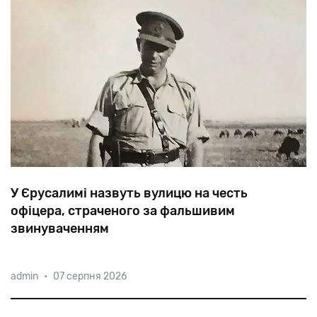
У Єрусалимі назвуть вулицю на честь
офіцера, страченого за фальшивим
звинуваченням
44-річний
капітан
Меїр
(Міша)
Тувіанський,
admin
•
07 серпня 2026
розстріляний
у
червні
1948
року,
став
єдиним
ізраїльтянином,
щодо
якого
виконано
смертний
вирок.