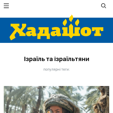
Перейти
до
основного
вмісту
Ізраїль та ізраїльтяни
популярні теги: