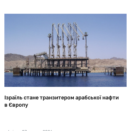
Ізраїль стане транзитером арабської нафти
в Європу
Не встигло просохнути чорнило на мирному