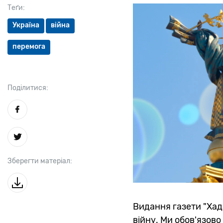
Теґи:
Україна
війна
перемога
Поділитися:
Зберегти матеріал:
Видання газети "Хад
війну. Ми обов'язов