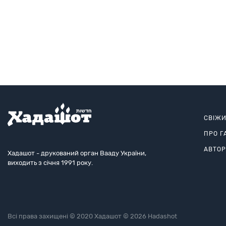
СВІЖ
ПРО Г
АВТО
Хадашот - друкований орган Вааду України,
виходить з січня 1991 року.
Всі права захищені © 2020 Хадашот © 2026 Hadashot