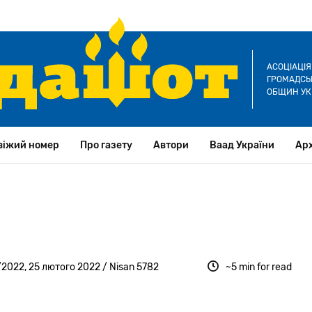
АСОЦІАЦІ
ГРОМАДСЬК
ОБЩИН УК
віжий номер
Про газету
Автори
Ваад України
Арх
2022, 25 лютого 2022 / Nisan 5782
~5 min for read