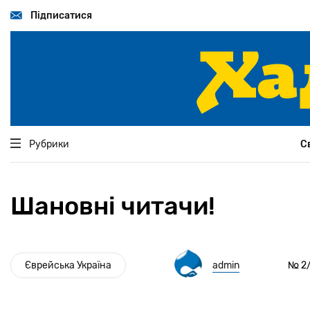
Перейти
до
Підписатися
основного
вмісту
Рубрики
С
Шановні читачи!
Єврейська Україна
admin
№ 2/