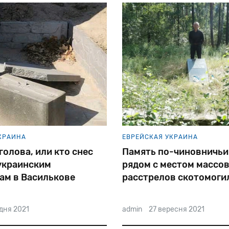
КРАИНА
ЕВРЕЙСКАЯ УКРАИНА
олова, или кто снес
Память по-чиновничьи
украинским
рядом с местом массо
ам в Василькове
расстрелов скотомоги
возвели
дня 2021
admin
27 вересня 2021