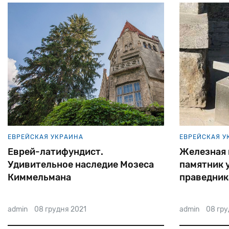
ЕВРЕЙСКАЯ УКРАИНА
ЕВРЕЙСКАЯ У
Еврей-латифундист.
Железная г
Удивительное наследие Мозеса
памятник 
Киммельмана
праведник
admin
08 грудня 2021
admin
08 гру