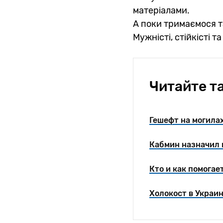
матеріалами.
А поки тримаємося т
Мужністі, стійкісті т
Читайте т
Гешефт на могила
Кабмин назначил 
Кто и как помога
Холокост в Украин