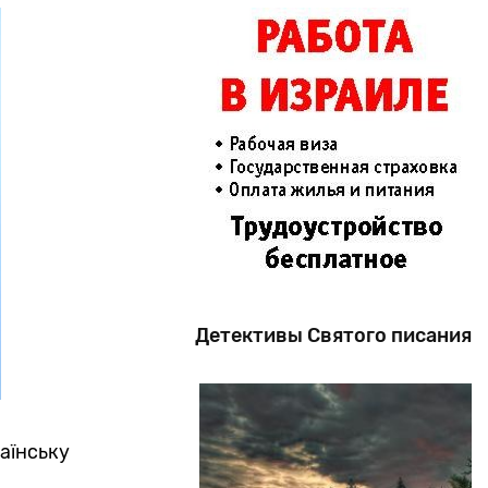
Детективы Святого писания
аїнську