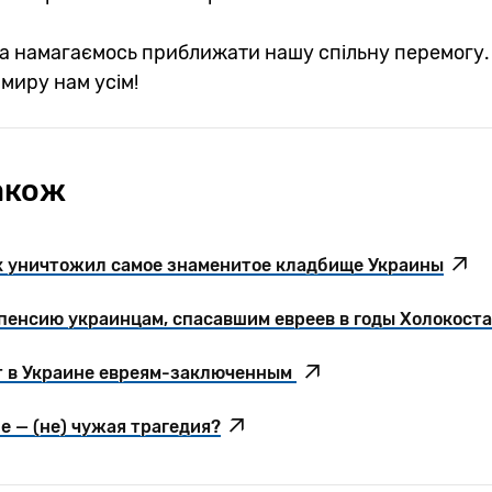
а намагаємось приближати нашу спільну перемогу.
а миру нам усім!
акож
х уничтожил самое знаменитое кладбище Украины
пенсию украинцам, спасавшим евреев в годы Холокоста
ет в Украине евреям-заключенным
е — (не) чужая трагедия?