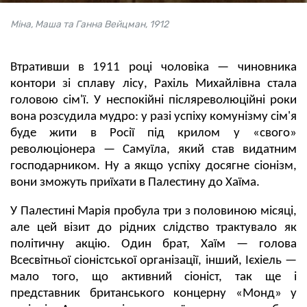
Міна, Маша та Ганна Вейцман, 1912
Втративши в 1911 році чоловіка — чиновника
контори зі сплаву лісу, Рахіль Михайлівна стала
головою сім'ї. У неспокійні післяреволюційні роки
вона розсудила мудро: у разі успіху комунізму сім'я
буде жити в Росії під крилом у «свого»
революціонера — Самуїла, який став видатним
господарником. Ну а якщо успіху досягне сіонізм,
вони зможуть приїхати в Палестину до Хаїма.
У Палестині Марія пробула три з половиною місяці,
але цей візит до рідних слідство трактувало як
політичну акцію. Один брат, Хаїм — голова
Всесвітньої сіоністської організації, інший, Ієхіель —
мало того, що активний сіоніст, так ще і
представник британського концерну «Монд» у