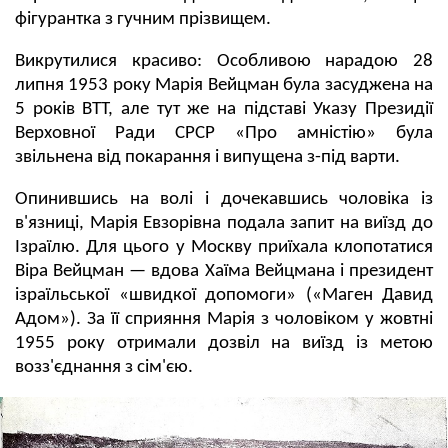
фігурантка з гучним прізвищем.
Викрутилися красиво: Особливою нарадою 28
липня 1953 року Марія Вейцман була засуджена на
5 років ВТТ, але тут же на підставі Указу Президії
Верховної Ради СРСР «Про амністію» була
звільнена від покарання і випущена з-під варти.
Опинившись на волі і дочекавшись чоловіка із
в'язниці, Марія Евзорівна подала запит на виїзд до
Ізраїлю. Для цього у Москву приїхала клопотатися
Віра Вейцман — вдова Хаїма Вейцмана і президент
ізраїльської «швидкої допомоги» («Маген Давид
Адом»). За її сприяння Марія з чоловіком у жовтні
1955 року отримали дозвіл на виїзд із метою
возз'єднання з сім'єю.