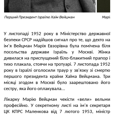
Перший Президент Ізраїлю Хаїм Вейцман
Марія В
У листопаді 1952 року в Міністерство державної
безпеки СРСР надійшов сигнал про те, що дехто на
імʼя Вейцман Марія Евзорівна була помічена біля
посольства держави Ізраїль у Москві. Жінка
дивилася на приспущений біло-блакитний прапор і
тихо плакала, стоячи на тротуарі. 7 листопада 1952
року в Ізраїлі оголосили траур у зв'язку зі смертю
першого президента країни Хаїма Вейцмана. Три
місяці згодом в Москві було заарештовано його
сестру, яка його оплакувала...
Лікарку Марію Вейцман чекісти «вели» вельми
професійно. У секретному листі на ім'я секретаря
ЦК КПРС Маленкова від 7 лютого 1953, міністр