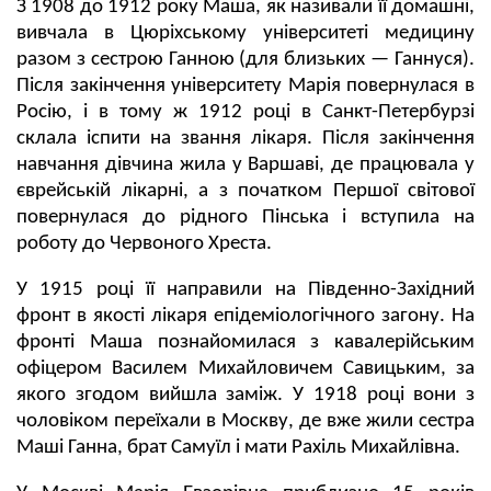
З 1908 до 1912 року Маша, як називали її домашні,
вивчала в Цюріхському університеті медицину
разом з сестрою Ганною (для близьких — Ганнуся).
Після закінчення університету Марія повернулася в
Росію, і в тому ж 1912 році в Санкт-Петербурзі
склала іспити на звання лікаря. Після закінчення
навчання дівчина жила у Варшаві, де працювала у
єврейській лікарні, а з початком Першої світової
повернулася до рідного Пінська і вступила на
роботу до Червоного Хреста.
У 1915 році її направили на Південно-Західний
фронт в якості лікаря епідеміологічного загону. На
фронті Маша познайомилася з кавалерійським
офіцером Василем Михайловичем Савицьким, за
якого згодом вийшла заміж. У 1918 році вони з
чоловіком переїхали в Москву, де вже жили сестра
Маші Ганна, брат Самуїл і мати Рахіль Михайлівна.