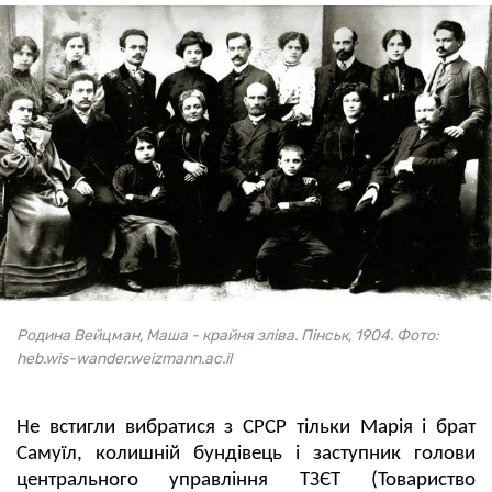
Родина Вейцман, Маша - крайня зліва. Пінськ, 1904. Фото:
heb.wis-wander.weizmann.ac.il
Не встигли вибратися з СРСР тільки Марія і брат
Самуїл, колишній бундівець і заступник голови
центрального управління ТЗЄТ (Товариство