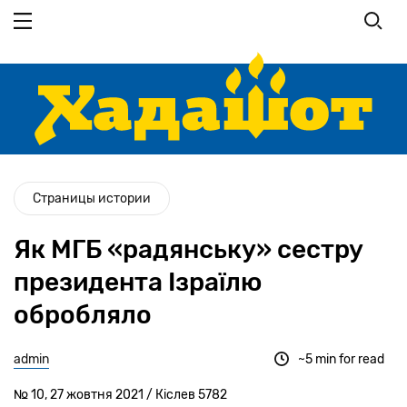
Перейти
до
основного
вмісту
Страницы истории
Як МГБ «радянську» сестру
президента Ізраїлю
обробляло
admin
~5 min for read
№ 10, 27 жовтня 2021 / Кіслев 5782