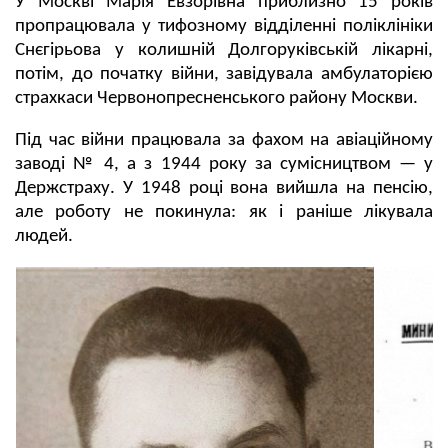
У Москві Марія Евзорівна приблизно 15 років
пропрацювала у тифозному відділенні поліклініки
Снєгірьова у колишній Долгоруківській лікарні,
потім, до початку війни, завідувала амбулаторією
страхкаси Червонопресненського району Москви.
Під час війни працювала за фахом на авіаційному
заводі № 4, а з 1944 року за сумісництвом — у
Держстраху. У 1948 році вона вийшла на пенсію,
але роботу не покинула: як і раніше лікувала
людей.