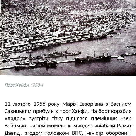
Порт Хайфи, 1950-і
11 лютого 1956 року Марія Евзорівна з Василем
Савицьким прибули в порт Хайфи. На борт корабля
«Хадар» зустріти тітку піднявся племінник Езер
Вейцман, на той момент командир авіабази Рамат
Давид, згодом головком ВПС, міністр оборони і