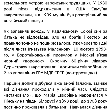
земельного устрою єврейських трудящих). У 1930
році після відрядження в США Самуїла
заарештували, а в 1939-му він був розстріляний як
англійський шпигун.
Як запевняв вождь, у Радянському Союзі син за
батька не відповідав, але на братів і сестер це
правило точно не поширювалося. Уже через три дні
після листа Ігнатьєва Маленкову, 10 лютого 1953-
го, у Воротніковський провулок у Москві в'їхав
чорний «воронок». Скромну 60-річну лікарку
Держстраху заарештували і допитали співробітники
2-го управління ГРУ МДБ СРСР (контррозвідка).
Перший допит відбувся вже вночі (власне, майже
всі дізнання проходили у нічний час). Слідство
«встановило», що Марія Евзорівна народилася у
Пінську на півдні Білорусі у 1893 році, до 1908 року
постійно проживала з батьками. Навчалася дівчина