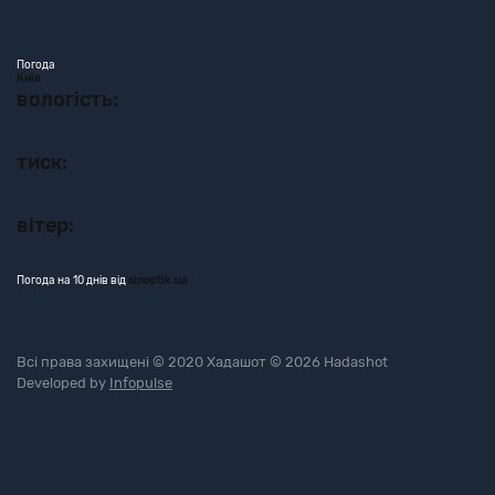
Погода
Київ
вологість:
тиск:
вітер:
Погода на 10 днів від
sinoptik.ua
Всі права захищені © 2020 Хадашот © 2026 Hadashot
Developed by
Infopulse