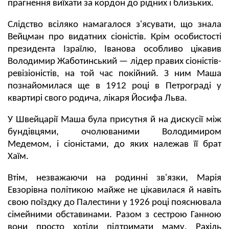
прагнення виїхати за кордон до рідних і близьких.
Слідство всіляко намагалося з'ясувати, що знала
Вейцман про видатних сіоністів. Крім особистості
президента Ізраїлю, Іванова особливо цікавив
Володимир Жаботинський — лідер правих сіоністів-
ревізіоністів, на той час покійний. З ним Маша
познайомилася ще в 1912 році в Петрограді у
квартирі свого родича, лікаря Йосифа Льва.
У Швейцарії Маша була присутня й на дискусії між
бундівцями, очолюваними Володимиром
Медемом, і сіоністами, до яких належав її брат
Хаїм.
Втім, незважаючи на родинні зв'язки, Марія
Евзорівна політикою майже не цікавилася й навіть
свою поїздку до Палестини у 1926 році пояснювала
сімейними обставинами. Разом з сестрою Ганною
вони просто хотіли підтримати маму, Рахіль