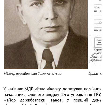
Міністр держбезпеки Семен Ігнатьєв
Ордер на 
У катівнях МДБ літню лікарку допитував помічник
начальника слідчого відділу 2-го управління ГРУ,
майор держбезпеки Іванов. У перший день