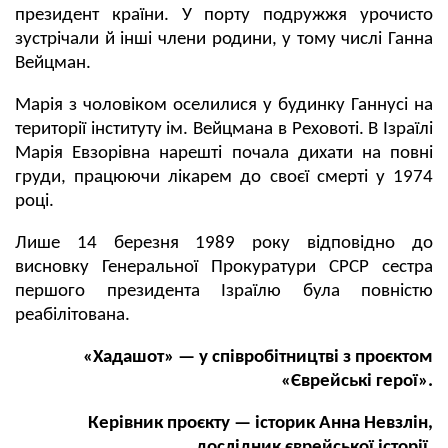
президент країни. У порту подружжя урочисто
зустрічали й інші члени родини, у тому числі Ганна
Вейцман.
Марія з чоловіком оселилися у будинку Ганнусі на
території інституту ім. Вейцмана в Реховоті. В Ізраїлі
Марія Евзорівна нарешті почала дихати на повні
груди, працюючи лікарем до своєї смерті у 1974
році.
Лише 14 березня 1989 року відповідно до
висновку Генеральної Прокуратури СРСР сестра
першого президента Ізраїлю була повністю
реабілітована.
«Хадашот» — у співробітництві з проєктом
«Єврейські герої».
Керівник проєкту — історик Анна Невзлін,
дослідник єврейської історії.