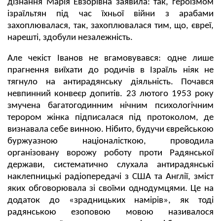
дізнання Марія Евзорівна заявила: так, героїзмом
ізраїльтян під час їхньої війни з арабами
захоплювалася, так, захоплювалася тим, що, євреї,
нарешті, здобули незалежність.
Але чекіст Іванов не вгамовувався: одне лише
прагнення виїхати до родичів в Ізраїль ніяк не
тягнуло на антирадянську діяльність. Почався
невпинний конвеєр допитів. 23 лютого 1953 року
змучена багатогодинним нічним психологічним
терором жінка підписалася під протоколом, де
визнавала себе винною. Нібито, будучи єврейською
буржуазною націоналісткою, проводила
організовану ворожу роботу проти Радянської
держави, систематично слухала антирадянські
наклепницькі радіопередачі з США та Англії, зміст
яких обговорювала зі своїми однодумцями. Це на
додаток до «зрадницьких намірів», як тоді
радянською езоповою мовою називалося