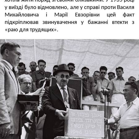
хотіла жити поряд зі своїми близькими. У 1935 році
у виїзді було відмовлено, але у справі проти Василя
Михайловича і Марії Евзорівни цей факт
підкріплював звинувачення у бажанні втекти з
«раю для трудящих».