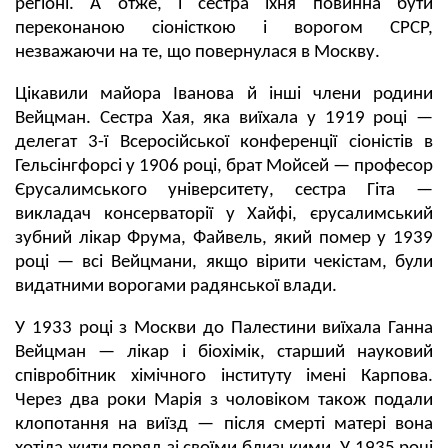
регіоні. А отже, і сестра їхня повинна бути
переконаною сіоністкою і ворогом СРСР,
незважаючи на те, що повернулася в Москву.
Цікавили майора Іванова й інші члени родини
Вейцман. Сестра Хая, яка виїхала у 1919 році —
делегат 3-ї Всеросійської конференції сіоністів в
Гельсінгфорсі у 1906 році, брат Мойсей — професор
Єрусалимського університету, сестра Гіта —
викладач консерваторії у Хайфі, єрусалимський
зубний лікар Фрума, Файвель, який помер у 1939
році — всі Вейцмани, якщо вірити чекістам, були
видатними ворогами радянської влади.
У 1933 році з Москви до Палестини виїхала Ганна
Вейцман — лікар і біохімік, старший науковий
співробітник хімічного інституту імені Карпова.
Через два роки Марія з чоловіком також подали
клопотання на виїзд — після смерті матері вона