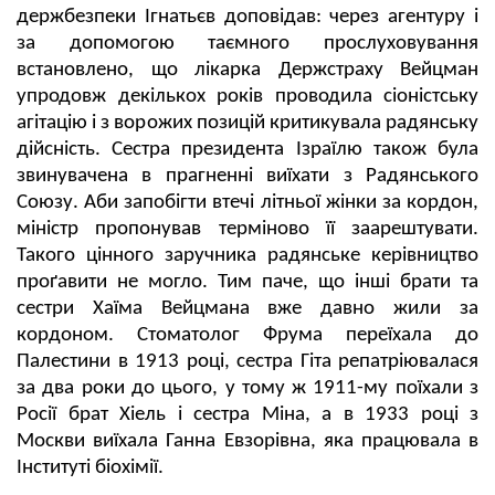
держбезпеки Ігнатьєв доповідав: через агентуру і
за допомогою таємного прослуховування
встановлено, що лікарка Держстраху Вейцман
упродовж декількох років проводила сіоністську
агітацію і з ворожих позицій критикувала радянську
дійсність. Сестра президента Ізраїлю також була
звинувачена в прагненні виїхати з Радянського
Союзу. Аби запобігти втечі літньої жінки за кордон,
міністр пропонував терміново її заарештувати.
Такого цінного заручника радянське керівництво
проґавити не могло. Тим паче, що інші брати та
сестри Хаїма Вейцмана вже давно жили за
кордоном. Стоматолог Фрума переїхала до
Палестини в 1913 році, сестра Гіта репатріювалася
за два роки до цього, у тому ж 1911-му поїхали з
Росії брат Хіель і сестра Міна, а в 1933 році з
Москви виїхала Ганна Евзорівна, яка працювала в
Інституті біохімії.