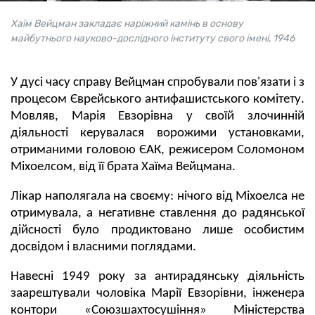
Хаїм Вейцман закладає наріжний камінь в основу
майбутнього науково-дослідного інституту свого імені, 1946
У дусі часу справу Вейцман спробували пов'язати і з
процесом Єврейського антифашистського комітету.
Мовляв, Марія Евзорівна у своїй злочинній
діяльності керувалася ворожими установками,
отриманими головою ЄАК, режисером Соломоном
Міхоелсом, від її брата Хаїма Вейцмана.
Лікар наполягала на своєму: нічого від Міхоелса не
отримувала, а негативне ставлення до радянської
дійсності було продиктовано лише особистим
досвідом і власними поглядами.
Навесні 1949 року за антирадянську діяльність
заарештували чоловіка Марії Евзорівни, інженера
контори «Союзшахтосушіння» Міністерства