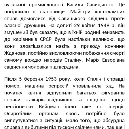
вугільної промисловості Василя Савицького. Це
погіршило її становище. Майстри костоламних
справ домоглися від Савицького свідчень проти
власної дружини. На допиті 29 квітня 1949 р. він
змушений був сказати, що в їхній родині ненависть
до керівників СРСР була настільки великою, що
вони зловтішалися навіть з приводу кончини
Жданова, постійно висловлюючи побажання смерті
самому вождю народів Сталіну. Марія Евзорівна
свідчення чоловіка підтвердила.
Після 5 березня 1953 року, коли Сталін і справді
помер, машина репресій уповільнила хід. На
початку квітня відпустили багатьох фігурантів
справи «лікарів-шкідників», а слідство щодо
пенсіонерки Вейцман ішло вже по інерції.
Осиротілим органам якось потрібно було
виплутуватися з ситуації: мало того, що абсурдна
справа з вибитими під тиском свідченнями, так ще і