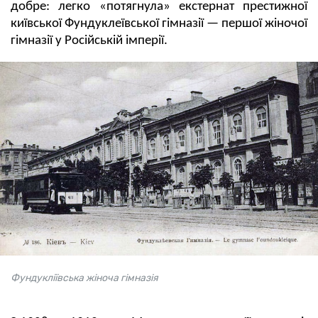
добре: легко «потягнула» екстернат престижної
київської Фундуклеївської гімназії — першої жіночої
гімназії у Російській імперії.
Фундукліївська жіноча гімназія