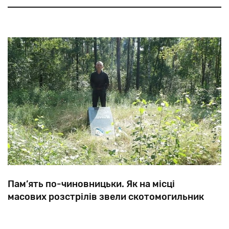
Василькові,
було
вирвано
із
землі.
Пам’ять по-чиновницьки. Як на місці
масових розстрілів звели скотомогильник