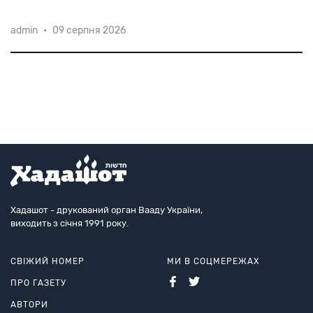
Коли євреї Василькова намагались увічнити пам’ять
admin
•
09 серпня 2026
померлих одноплеменців, перший секретар
міськкому, кинувши погляд на меморіальну
табличку, вибухнув лайкою, мовляв, якого біса тут
прізвища. Тоді мудр
лише одні єврейські
Хадашот - друкований орган Вааду України,
виходить з січня 1991 року.
СВІЖИЙ НОМЕР
МИ В СОЦМЕРЕЖАХ
ПРО ГАЗЕТУ
АВТОРИ