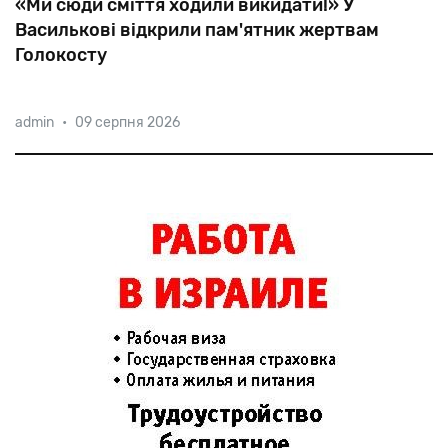
«Ми сюди сміття ходили викидати!» У
Василькові відкрили пам'ятник жертвам
Голокосту
2305
євреїв
були
розстріляні
нацистами
у
admin
•
09 серпня 2026
Покровському
яру
Василькова.
80
років
знадобилося
на
те,
щоб
позначити
це
місце,
хоча
і
сьогодні
деяким
це
не
до
вподоби.