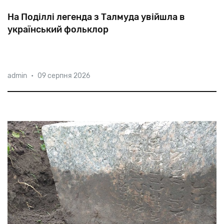
На Поділлі легенда з Талмуда увійшла в
український фольклор
Коли
полковник
Нечай
з
козаками
підійшов
до
admin
•
09 серпня 2026
Сатанова,
на
захист
міста
стала
вдова
і
сім
її
синів.
Доля
сміливців
відобразила
відому
єврейську
легенду.