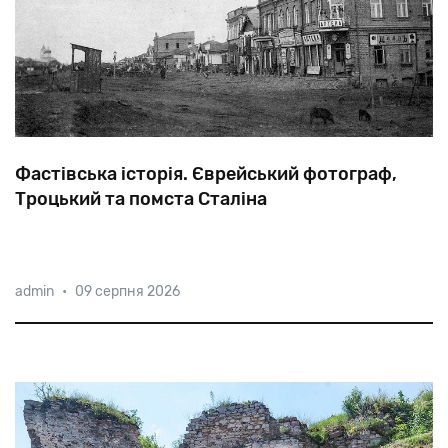
Фастівська історія. Єврейський фотограф,
Троцький та помста Сталіна
На
початку
минулого
століття
всі
фотографи
у
admin
•
09 серпня 2026
Фастові
були
євреями.
У
тому
числі
Арон
Бух
—
дядько
Ефраїма
Склянського,
заступника
Троцького
на
посаді
голови
Реввоєнради.