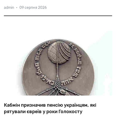
«Багатьох
закопали
живцем
і
засипали
вапном.
admin
•
09 серпня 2026
Земля
ворушилася
три
дні»,
—згадувала
про
знищення
євреїв
нацистами
в
урочищі
Губково
Яніна
Александрович.
Кабмін призначив пенсію українцям, які
рятували євреїв у роки Голокосту