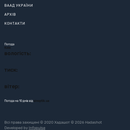
ВААД УКРАЇНИ
АРХІВ
КОНТАКТИ
Погода
Київ
вологість:
тиск:
вітер:
Погода на 10 днів від
sinoptik.ua
Всі права захищені © 2020 Хадашот © 2026 Hadashot
Developed by
Infopulse