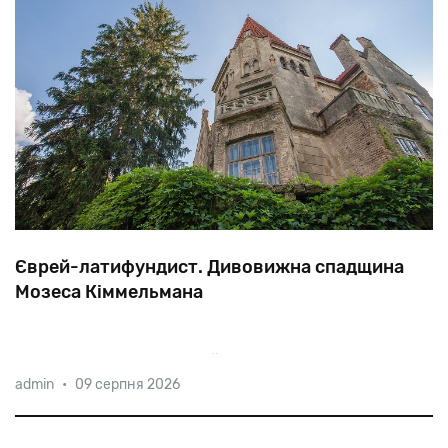
Єврей-латифундист. Дивовижна спадщина
Мозеса Кіммельмана
Серед
підданих
Франца
Йосипа
великі
admin
•
09 серпня 2026
землевласники-євреї
зустрічалися
нечасто.
Личківці
у
нинішній
Тернопільській
області
—
дуже
рідкісний
виняток.