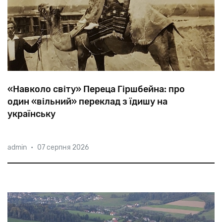
«Навколо свiту» Переца Гіршбейна: про
один «вільний» переклад з їдишу на
українську
Влітку
1929
року
в
Харкові
у
вкрай
цензурованому
admin
•
07 серпня 2026
вигляді
вийшли
дорожні
нотатки
«Навколо
свiту»
письменника
з
Америки
Переца
Гіршбейна.