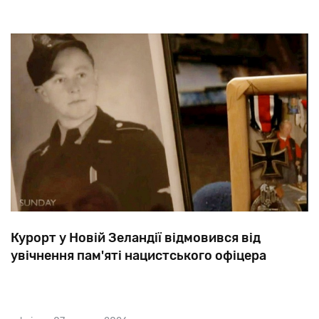
Курорт у Новій Зеландії відмовився від
увічнення пам'яті нацистського офіцера
Своєю
славою
курорт
Маунт
Хатт
зобов'язаний