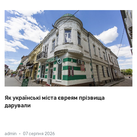
Як українські міста євреям прізвища
дарували
У 1804 був виданий імператорський указ, який
admin
•
07 серпня 2026
зобов'язав усіх євреїв Росії прийняти прізвище. З