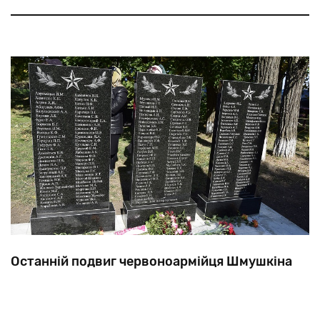
усіх типів прізвищ ми зупинимося лише на
топонімічному, який серед євреїв зустрічається
набагато частіше, ніж у інших народів
Останній подвиг червоноармійця Шмушкіна