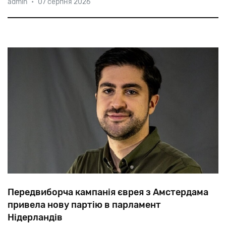
admin
•
07 серпня 2026
іммігранту
з
Австрії
Віллі
Хубер,
Який
БУВ
нагородження
залізними
хрестами
I
і
II
класу
и
дослужівся
до
гауптштурмфюрера
СС.
Передвиборча кампанія єврея з Амстердама
привела нову партію в парламент
Нідерландів