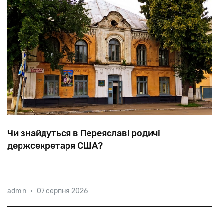
Чи знайдуться в Переяславі родичі
держсекретаря США?
Коли
в
1874
році
Янкель
Блінкін
переїхав
із
admin
•
07 серпня 2026
Золотоноші
до
Переяслава,
євреї
складали
до
40%
населення
цього
повітового
міста.