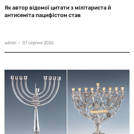
Як автор відомої цитати з мілітариста й
антисеміта пацифістом став
Пастор
Німеллер
починав
як
офіцер-підводник,
admin
•
07 серпня 2026
переконаний
антисеміт
і
монархіст.
У
1939-му,
вже
з
в'язниці,
він
просив
фюрера
дозволити
йому
знову
стати
в
стрій.