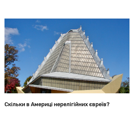
Скільки в Америці нерелігійних євреїв?
Опубліковане
нещодавно
опитування
авторитетного