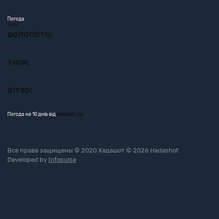
Погода
Київ
вологість:
тиск:
вітер:
Погода на 10 днів від
sinoptik.ua
Все права защищены © 2020 Хадашот © 2026 Hadashot
Developed by
Infopulse