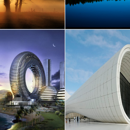
test partner 
test partner 5
Quis autem vel eum i
im ad minima veniam, quis
reprehenderit qui in ea vo
um exercitationem ullam
velit esse quam nihil mol
 suscipit laboriosam, nisi ut
consequatur, vel illum qui
liquid ex ea commodi
eum fugiat quo voluptas
consequatur?
pariatur?"