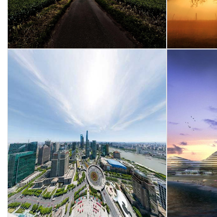
test partner 4
"Sed ut perspiciatis unde omnis iste
natus error sit voluptatem
Ut en
accusantium doloremque
nostr
laudantium, totam rem aperiam,
corporis
eaque ipsa quae ab illo inventore
a
veritatis et quasi architecto beatae
vitae dicta sunt explicabo.