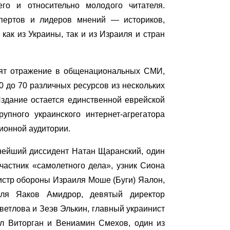
его и
относительно молод
ого читателя.
спертов и лидеров мнений
—
историков,
как из Украины, так и из Израиля и стран
ят отражение в общенациональных СМИ,
0 до 7
0
различных ресурсов из нескольких
здание остается
единственной еврейской
упного украинского интернет-агрегатора
лионной аудитории.
тнейший диссидент Натан Щаранский, один
частник «самолетного дела», узник Сиона
истр обороны Израиля Моше (Буги) Яалон,
иля Яаков Амидрор, девятый директор
ветлова и Зеэв Элькин,
главный украинист
л Виторган и Вениамин Смехов, один из