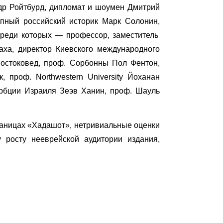
др Ройтбурд, дипломат и шоумен Дмитрий
рупный
российский историк Марк Солонин,
 среди которых —
профессор, заместитель
аха, директор Киевского международного
востоковед, проф. Сорбонны Пол Фентон,
, проф. Northwestern University Йоханан
орбции Израиля Зеэв Ханин,
проф. Шауль
раницах «Хадашот», нетривиальные оценки
 росту нееврейской аудитории издания,