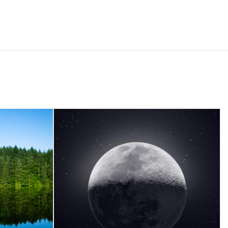
2
test partner 3
amet,
Duis aute irure dolor in
, sed do
reprehenderit in voluptate velit
nt ut
esse cillum dolore eu fugiat nulla
liqua.
pariatur.