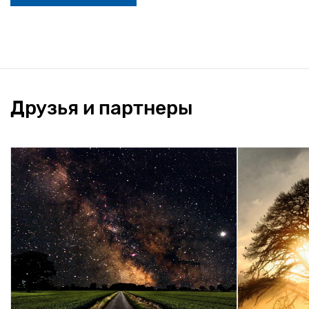
Друзья и партнеры
Lore
Google
consecte
"But I must explain to you how all
nunc, 
this mistaken
auctor 
tempo