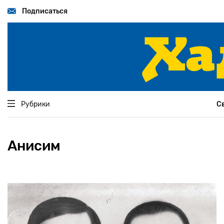
Перейти
к
Подписаться
основному
содержанию
Рубрики
С
Анисим