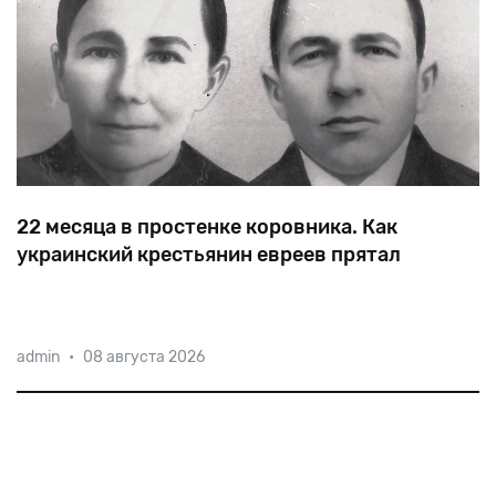
22 месяца в простенке коровника. Как
украинский крестьянин евреев прятал
В
тайнике,
оборудованном
Анисимом
Суликом
для
admin
•
08 августа 2026
еврейской
семьи
на
«вышках»
коровника,
была
кромешная
темнота.
Расстояние
между
потолком
и
крышей
—
чуть
больше
метра.