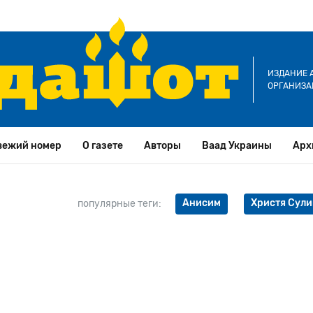
ИЗДАНИЕ 
ОРГАНИЗА
вежий номер
О газете
Авторы
Ваад Украины
Арх
Анисим
Христя Сули
популярные теги: