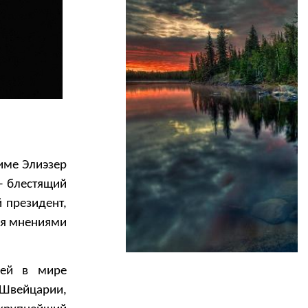
име Элиэзер
— блестящий
 президент,
ся мнениями
шей в мире
 Швейцарии,