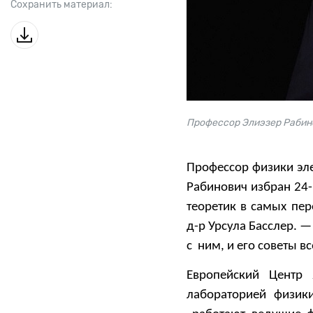
Сохранить материал:
Профессор Элиэзер Рабин
Профессор физики эле
Рабинович избран 24
теоретик в самых пе
д-р Урсула Басслер. 
с ним, и его советы в
Европейский Центр 
лабораторией физик