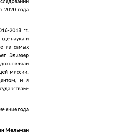
следований
о 2020 года
16-2018 гг.
 где наука и
ые из самых
ет Элиэзер
вдохновляли
щей миссии.
ентом, и я
ударствам-
течение года
ин Мельман