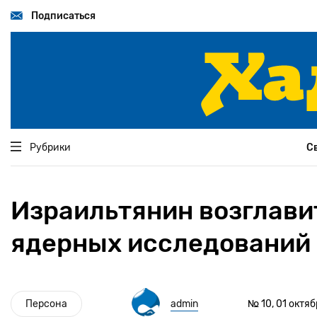
Перейти
к
Подписаться
основному
содержанию
Рубрики
С
Израильтянин возглави
ядерных исследований
Персона
admin
№ 10, 01 октя