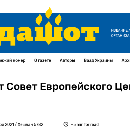
ИЗДАНИЕ 
ОРГАНИЗА
вежий номер
О газете
Авторы
Ваад Украины
Арх
т Совет Европейского Це
бря 2021 / Хешван 5782
~5 min for read