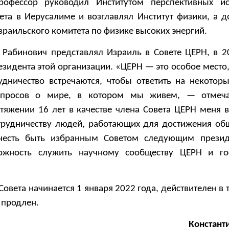
рофессор руководил Институтом перспективных ис
ета в Иерусалиме и возглавлял Институт физики, а д
раильского комитета по физике высоких энергий.
 Рабинович представлял Израиль в Совете ЦЕРН, в 20
езидента этой организации. «ЦЕРН — это особое место,
дничество встречаются, чтобы ответить на некотор
опросов о мире, в котором мы живем, — отмеча
тяжении 16 лет в качестве члена Совета ЦЕРН меня 
трудничеству людей, работающих для достижения об
честь быть избранным Советом следующим презид
ожность служить научному сообществу ЦЕРН и гос
овета начинается 1 января 2022 года, действителен в 
 продлен.
Констант