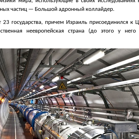
изики мира, использующие в своих исследованиях
рных частиц — Большой адронный коллайдер.
т 23 государства, причем Израиль присоединился к 
ственная неевропейская страна (до этого у него