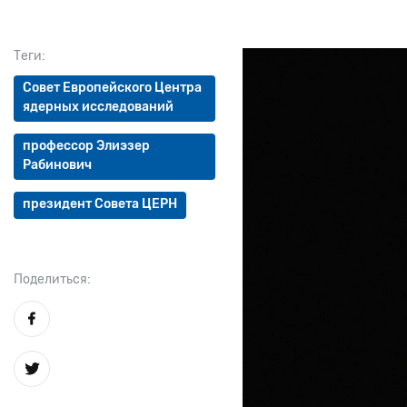
Теги:
Совет Европейского Центра
ядерных исследований
профессор Элиэзер
Рабинович
президент Совета ЦЕРН
Поделиться: