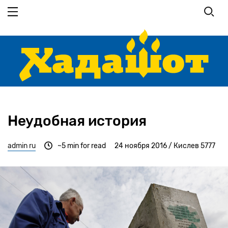
Перейти
к
основному
содержанию
Неудобная история
admin ru
~5 min for read
24 ноября 2016 / Кислев 5777