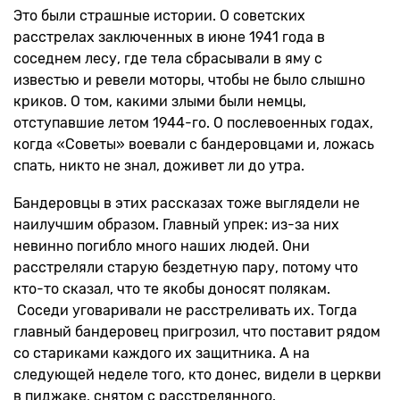
Это были страшные истории. О советских
расстрелах заключенных в июне 1941 года в
соседнем лесу, где тела сбрасывали в яму с
известью и ревели моторы, чтобы не было слышно
криков. О том, какими злыми были немцы,
отступавшие летом 1944-го. О послевоенных годах,
когда «Советы» воевали с бандеровцами и, ложась
спать, никто не знал, доживет ли до утра.
Бандеровцы в этих рассказах тоже выглядели не
наилучшим образом. Главный упрек: из-за них
невинно погибло много наших людей. Они
расстреляли старую бездетную пару, потому что
кто-то сказал, что те якобы доносят полякам.
Соседи уговаривали не расстреливать их. Тогда
главный бандеровец пригрозил, что поставит рядом
со стариками каждого их защитника. А на
следующей неделе того, кто донес, видели в церкви
в пиджаке, снятом с расстрелянного.